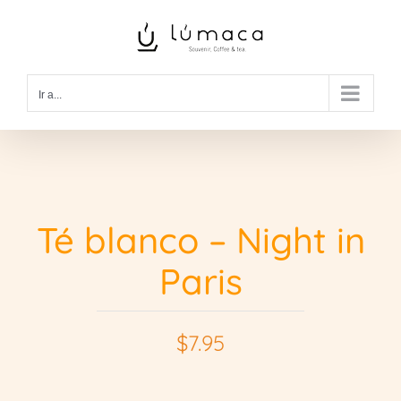
Saltar
al
contenido
Ir a...
Té blanco – Night in
Paris
$
7.95