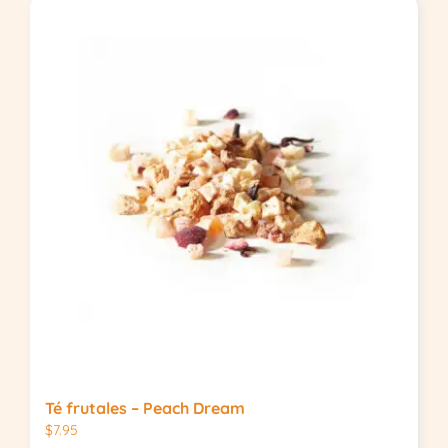
Té frutales – Peach Dream
$
7.95