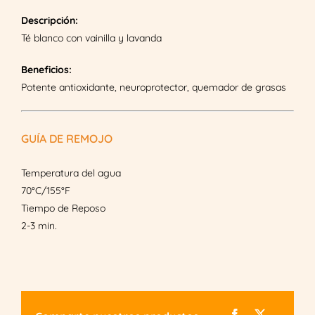
blanco
Descripción:
-
Té blanco con vainilla y lavanda
Night
in
Beneficios:
Paris
Potente antioxidante, neuroprotector, quemador de grasas
quantity
GUÍA DE REMOJO
Temperatura del agua
70°C/155°F
Tiempo de Reposo
2-3 min.