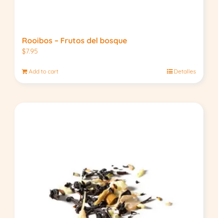
Rooibos – Frutos del bosque
$
7.95
Add to cart
Detalles