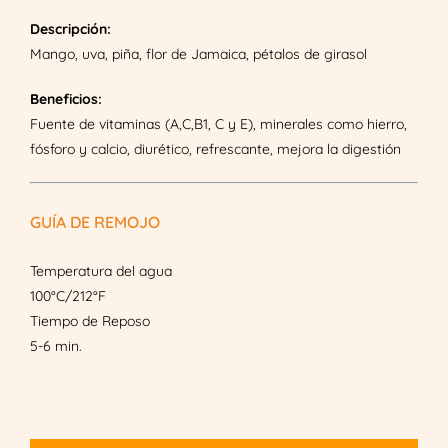
frutales
Descripción:
-
Mango, uva, piña, flor de Jamaica, pétalos de girasol
Mango
Flip
Beneficios:
quantity
Fuente de vitaminas (A,C,B1, C y E), minerales como hierro,
fósforo y calcio, diurético, refrescante, mejora la digestión
GUÍA DE REMOJO
Temperatura del agua
100°C/212°F
Tiempo de Reposo
5-6 min.