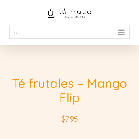
Saltar
al
contenido
Ir a...
Té frutales – Mango
Flip
$
7.95