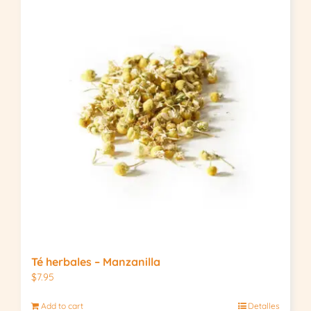
Té herbales – Manzanilla
$
7.95
Add to cart
Detalles