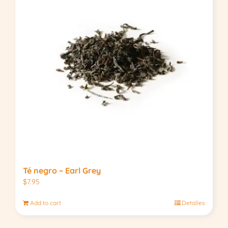
Té negro – Earl Grey
$
7.95
Add to cart
Detalles