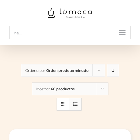
Saltar
al
contenido
Ir a...
Ordena por
Orden predeterminado
Mostrar
60 productos