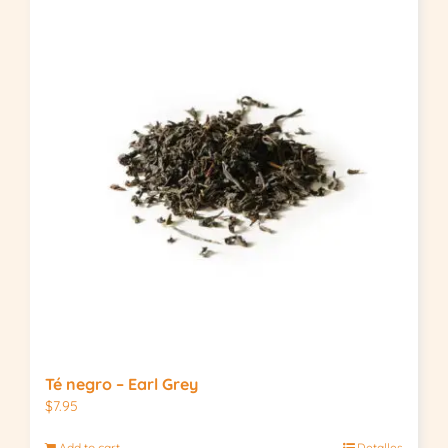
Té negro – Earl Grey
$
7.95
Add to cart
Detalles