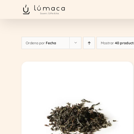
Saltar
al
contenido
Ordena por
Fecha
Mostrar
40 product