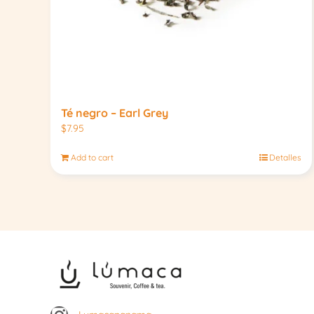
Té negro – Earl Grey
$
7.95
Add to cart
Detalles