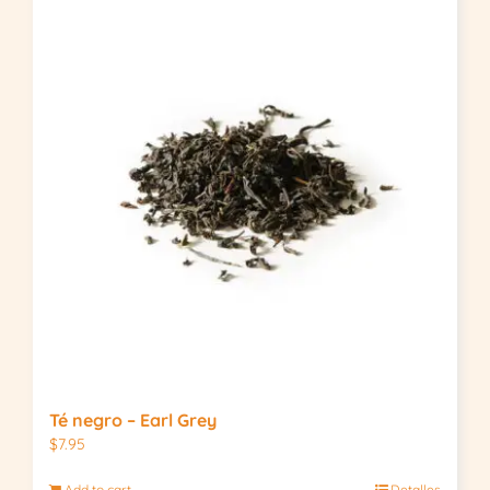
Té negro – Earl Grey
$
7.95
Add to cart
Detalles