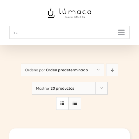
Saltar
al
contenido
Ir a...
Ordena por
Orden predeterminado
Mostrar
20 productos