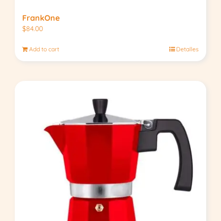
FrankOne
$
84.00
Add to cart
Detalles