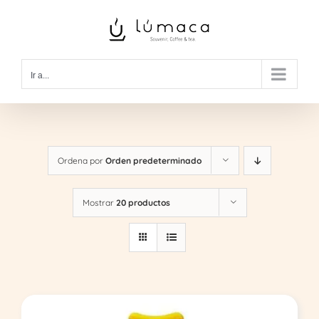
Saltar
al
contenido
Ir a...
Ordena por
Orden predeterminado
Mostrar
20 productos