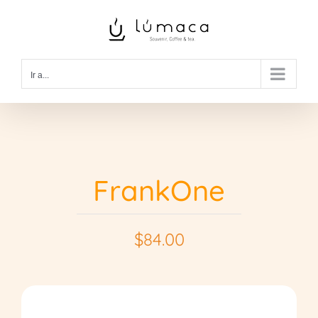
Saltar
al
contenido
Ir a...
FrankOne
$
84.00