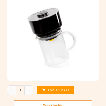
ADD TO CART
FrankOne
quantity
Descripción