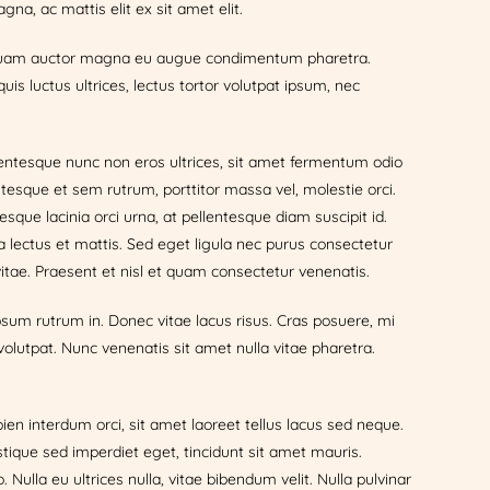
na, ac mattis elit ex sit amet elit.
. Aliquam auctor magna eu augue condimentum pharetra.
uis luctus ultrices, lectus tortor volutpat ipsum, nec
llentesque nunc non eros ultrices, sit amet fermentum odio
ntesque et sem rutrum, porttitor massa vel, molestie orci.
esque lacinia orci urna, at pellentesque diam suscipit id.
lectus et mattis. Sed eget ligula nec purus consectetur
 vitae. Praesent et nisl et quam consectetur venenatis.
psum rutrum in. Donec vitae lacus risus. Cras posuere, mi
olutpat. Nunc venenatis sit amet nulla vitae pharetra.
n interdum orci, sit amet laoreet tellus lacus sed neque.
stique sed imperdiet eget, tincidunt sit amet mauris.
. Nulla eu ultrices nulla, vitae bibendum velit. Nulla pulvinar