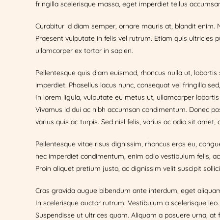
fringilla scelerisque massa, eget imperdiet tellus accumsan
Curabitur id diam semper, ornare mauris at, blandit enim.
Praesent vulputate in felis vel rutrum. Etiam quis ultricies 
ullamcorper ex tortor in sapien.
Pellentesque quis diam euismod, rhoncus nulla ut, lobortis
imperdiet. Phasellus lacus nunc, consequat vel fringilla se
In lorem ligula, vulputate eu metus ut, ullamcorper lobortis
Vivamus id dui ac nibh accumsan condimentum. Donec posuer
varius quis ac turpis. Sed nisl felis, varius ac odio sit am
Pellentesque vitae risus dignissim, rhoncus eros eu, congue
nec imperdiet condimentum, enim odio vestibulum felis, ac 
Proin aliquet pretium justo, ac dignissim velit suscipit sol
Cras gravida augue bibendum ante interdum, eget aliquam l
In scelerisque auctor rutrum. Vestibulum a scelerisque leo.
Suspendisse ut ultrices quam. Aliquam a posuere urna, at facil