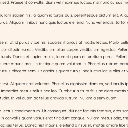
 sed. Praesent convallis, diam vel maximus luctus, nisi nunc cursus mag
 Nullam sapien nisl, aliquam id turpis quis, pellentesque dictum elit
purus. Aliquam finibus nunc quis luctus eleifend. Nunc venenatis, tortor q
 sem. Ut id purus vitae nisi sodales rhoncus at mattis lectus. Morbi pe
d, sollicitudin eu est. Vestibulum ullamcorper vestibulum egestas. Pelle
 turpis. Donec et sapien mollis, laoreet quam et, pretium purus. Pellent
e mauris arcu, in tristique quam volutpat in. Phasellus rutrum porta 
et, cursus placerat sem. Ut dapibus quam turpis, nec luctus lacus aliquet
 est. Aliquam erat volutpat. Phasellus dignissim diam ex, sed iaculis i
imperdiet metus tellus nec leo. Curabitur rutrum felis ac diam mattis v
licitudin. In vel quam ac tellus gravida rutrum. Nullam a sem quam.
ectus condimentum. Ut consequat, dui nec facilisis tempus, eros sapie
 In convallis quam varius erat tincidunt congue. Nullam metus odio, tri
isis tellus. Donec nisl mauris, eleifend a risus in, mattis ornare libero