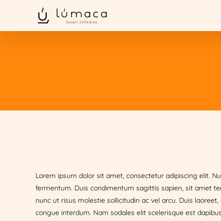
Saltar
al
contenido
Lorem ipsum dolor sit amet, consectetur adipiscing elit. Nu
fermentum. Duis condimentum sagittis sapien, sit amet t
nunc ut risus molestie sollicitudin ac vel arcu. Duis laore
congue interdum. Nam sodales elit scelerisque est dapibus 