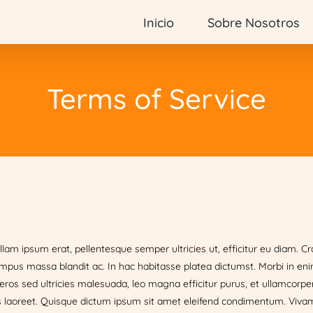
Inicio
Sobre Nosotros
Terms of Service
llam ipsum erat, pellentesque semper ultricies ut, efficitur eu diam. C
empus massa blandit ac. In hac habitasse platea dictumst. Morbi in 
et, eros sed ultricies malesuada, leo magna efficitur purus, et ullamcor
laoreet. Quisque dictum ipsum sit amet eleifend condimentum. Vivamus 