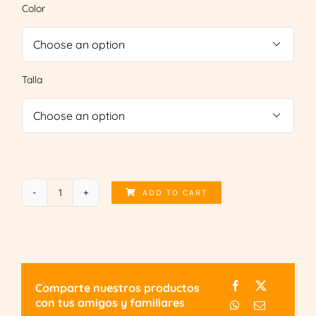
Color

Talla

ADD TO CART
Vacay
Mood
quantity
Comparte nuestros productos
con tus amigos y familiares