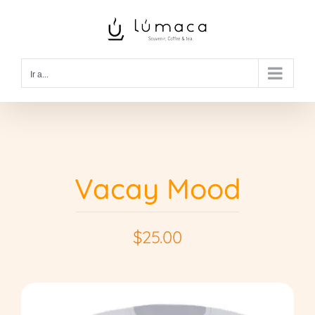
Saltar
al
contenido
Ir a...
Vacay Mood
$
25.00