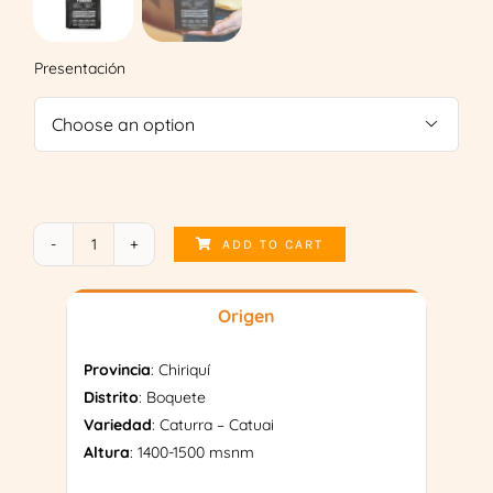
Presentación

ADD TO CART
Café
Gourmet
or.
Origen
Panamá
quantity
Provincia
: Chiriquí
Distrito
: Boquete
Variedad
: Caturra – Catuai
Altura
: 1400-1500 msnm