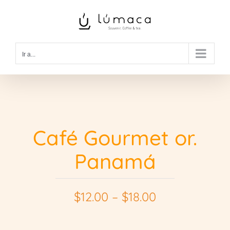
Saltar
al
contenido
Ir a...
Café Gourmet or.
Panamá
$
12.00
–
$
18.00