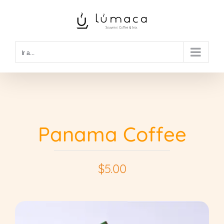
Saltar
al
contenido
Ir a...
Panama Coffee
$
5.00