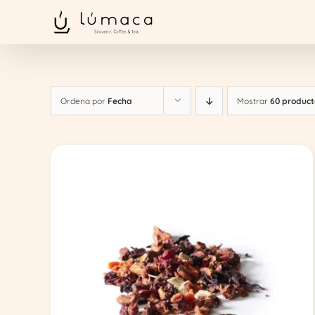
Saltar
al
contenido
Ordena por
Fecha
Mostrar
60 product