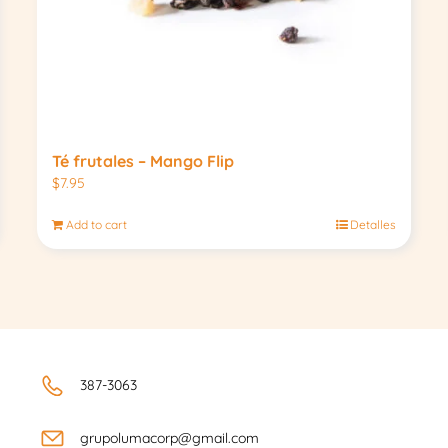
Té frutales – Mango Flip
$
7.95
Add to cart
Detalles
387-3063
grupolumacorp@gmail.com