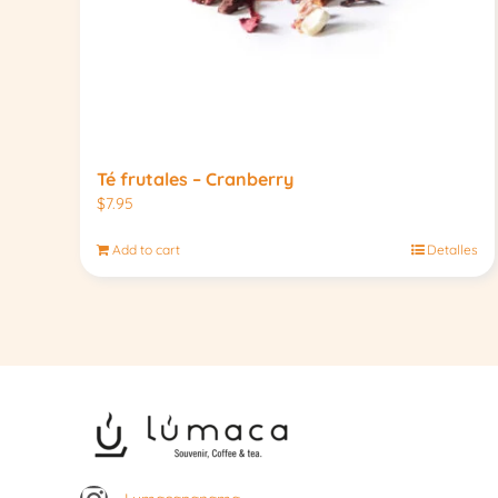
Té frutales – Cranberry
$
7.95
Add to cart
Detalles